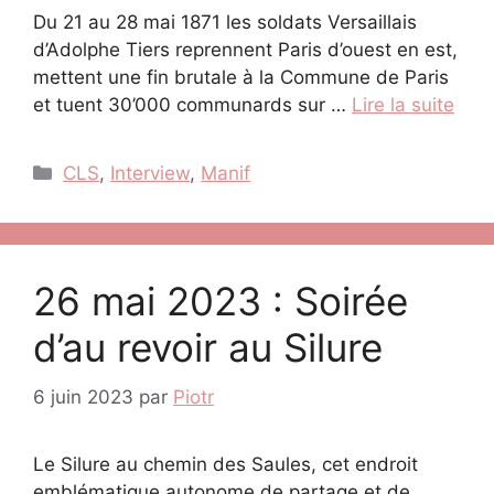
Du 21 au 28 mai 1871 les soldats Versaillais
d’Adolphe Tiers reprennent Paris d’ouest en est,
mettent une fin brutale à la Commune de Paris
et tuent 30’000 communards sur …
Lire la suite
Catégories
CLS
,
Interview
,
Manif
26 mai 2023 : Soirée
d’au revoir au Silure
6 juin 2023
par
Piotr
Le Silure au chemin des Saules, cet endroit
emblématique autonome de partage et de