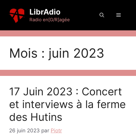
Aller
LibrAdio
au
Menu
contenu
Radio en[G/R]agée
Mois :
juin 2023
17 Juin 2023 : Concert
et interviews à la ferme
des Hutins
26 juin 2023
par
Piotr