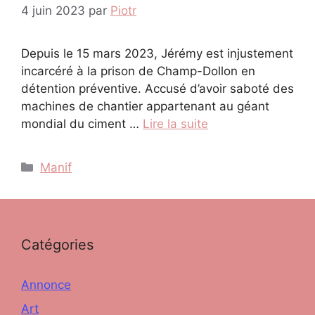
4 juin 2023
par
Piotr
Depuis le 15 mars 2023, Jérémy est injustement
incarcéré à la prison de Champ-Dollon en
détention préventive. Accusé d’avoir saboté des
machines de chantier appartenant au géant
mondial du ciment …
Lire la suite
Catégories
Manif
Catégories
Annonce
Art