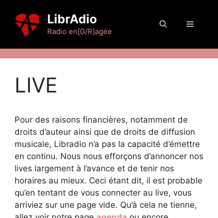
Aller
LibrAdio
au
Menu
contenu
Radio en[G/R]agée
LIVE
Pour des raisons financières, notamment de
droits d’auteur ainsi que de droits de diffusion
musicale, Libradio n’a pas la capacité d’émettre
en continu. Nous nous efforçons d’annoncer nos
lives largement à l’avance et de tenir nos
horaires au mieux. Ceci étant dit, il est probable
qu’en tentant de vous connecter au live, vous
arriviez sur une page vide. Qu’à cela ne tienne,
allez voir notre page
agenda
ou encore