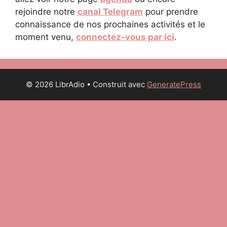
rejoindre notre
canal Telegram
pour prendre
connaissance de nos prochaines activités et le
moment venu,
connectez-vous par ici
.
© 2026 LibrAdio
• Construit avec
GeneratePress