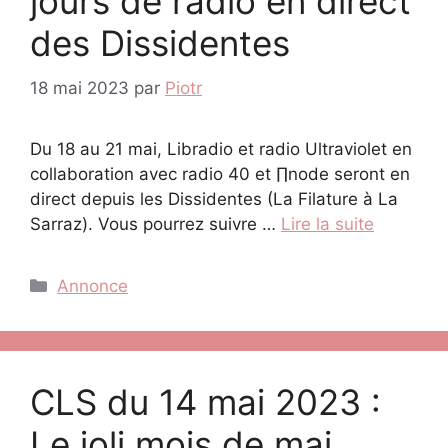
jours de radio en direct
des Dissidentes
18 mai 2023
par
Piotr
Du 18 au 21 mai, Libradio et radio Ultraviolet en
collaboration avec radio 40 et ∏node seront en
direct depuis les Dissidentes (La Filature à La
Sarraz). Vous pourrez suivre …
Lire la suite
Catégories
Annonce
CLS du 14 mai 2023 :
Le joli mois de mai