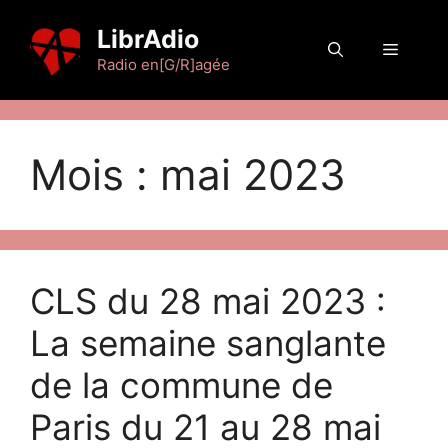
Aller
LibrAdio
au
Menu
contenu
Radio en[G/R]agée
Mois :
mai 2023
CLS du 28 mai 2023 :
La semaine sanglante
de la commune de
Paris du 21 au 28 mai