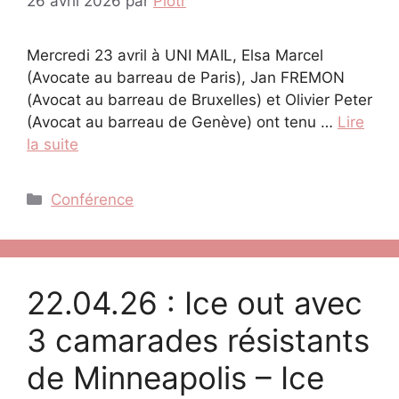
26 avril 2026
par
Piotr
Mercredi 23 avril à UNI MAIL, Elsa Marcel
(Avocate au barreau de Paris), Jan FREMON
(Avocat au barreau de Bruxelles) et Olivier Peter
(Avocat au barreau de Genève) ont tenu …
Lire
la suite
Catégories
Conférence
22.04.26 : Ice out avec
3 camarades résistants
de Minneapolis – Ice