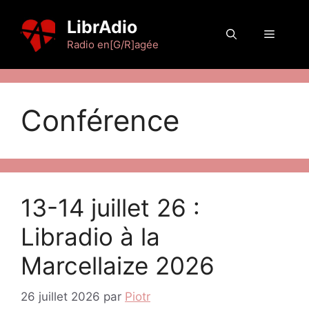
Aller
LibrAdio
au
Menu
contenu
Radio en[G/R]agée
Conférence
13-14 juillet 26 :
Libradio à la
Marcellaize 2026
26 juillet 2026
par
Piotr