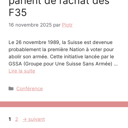
parlent de l’achat des
F35
16 novembre 2025
par
Piotr
Le 26 novembre 1989, la Suisse est devenue
probablement la première Nation à voter pour
abolir son armée. Cette initiative lancée par le
GSSA (Groupe pour Une Suisse Sans Armée) …
Lire la suite
Catégories
Conférence
Page
Page
1
2
→
suivant