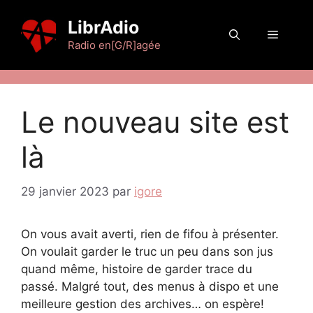
Aller
LibrAdio
au
Menu
contenu
Radio en[G/R]agée
Le nouveau site est
là
29 janvier 2023
par
igore
On vous avait averti, rien de fifou à présenter.
On voulait garder le truc un peu dans son jus
quand même, histoire de garder trace du
passé. Malgré tout, des menus à dispo et une
meilleure gestion des archives… on espère!