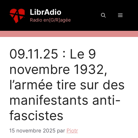
Aller
LibrAdio
au
Menu
contenu
Radio en[G/R]agée
09.11.25 : Le 9
novembre 1932,
l’armée tire sur des
manifestants anti-
fascistes
15 novembre 2025
par
Piotr